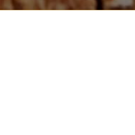
SPA
SPA-UPPLEVELSE I VÄSTERÅS.
GE DIG SJÄLV EN NJUTBAR
UPPLEVELSE!
Välkomna till Aroma Massage & Spa på Stora
Gatan 78 i Västerås. I vår relaxavdelning finns
allt som behövs för att må bra och njuta, här
får du chansen att bara koppla av. Efter ett